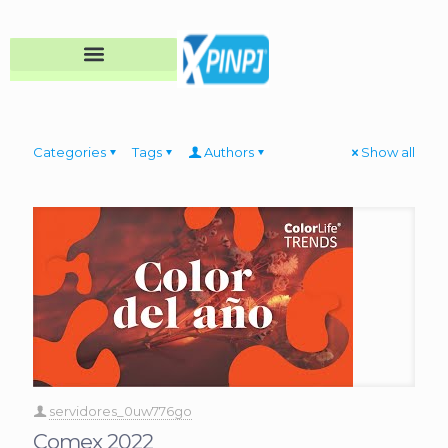
Categories
Tags
Authors
Show all
servidores_0uw776go
Comex 2022