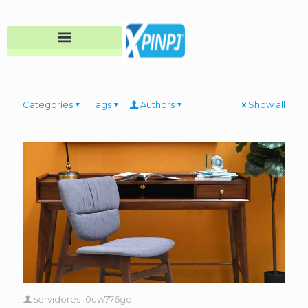
Categories
Tags
Authors
Show all
servidores_0uw776go