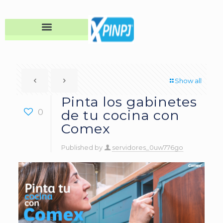
Show all
Pinta los gabinetes
0
de tu cocina con
Comex
Published by
servidores_0uw776go