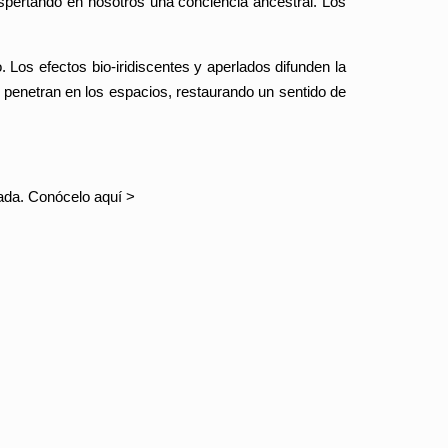
spertando en nosotros una conciencia ancestral. Los
Los efectos bio-iridiscentes y aperlados difunden la
s penetran en los espacios, restaurando un sentido de
izada. Conócelo aquí >