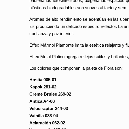
bacterianos fotosintetizados, oxigenando espacios 
plásticos biodegradables son suaves al tacto y semi-o
Aromas de alto rendimiento se acentúan en las uperf
luz produciendo un delicado espectro reflector. La a
confianza y paz interior.
Effex Mármol Piamonte imita la estética relajante y f
Effex Metal Platino agrega reflejos sutiles y brillant
Los colores que componen la paleta de Flora son:
Hostia 005-01
Kapok 281-02
Creme Brulee 269-02
Antica A4-08
Velociraptor 244-03
Vainilla 033-04
Aclaración 062-02