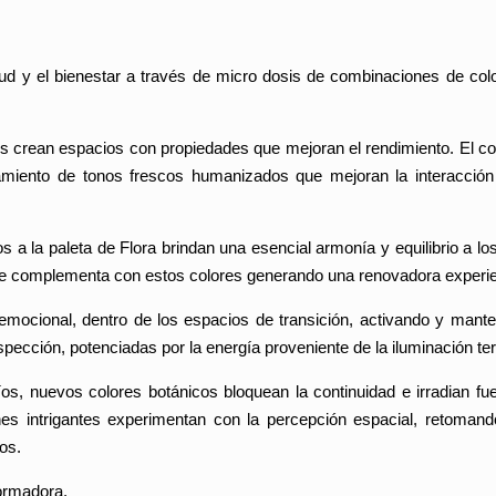
alud y el bienestar a través de micro dosis de combinaciones de co
es crean espacios con propiedades que mejoran el rendimiento. El c
namiento de tonos frescos humanizados que mejoran la interacción
s a la paleta de Flora brindan una esencial armonía y equilibrio a lo
se complementa con estos colores generando una renovadora experien
 emocional, dentro de los espacios de transición, activando y mant
ección, potenciadas por la energía proveniente de la iluminación ter
íos, nuevos colores botánicos bloquean la continuidad e irradian fu
es intrigantes experimentan con la percepción espacial, retomand
os.
formadora.