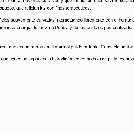
que crean atmósferas curativas y que fortalecen nuestras mentes de
pacos, que reflejan luz con fines terapéuticos.
icies suavemente curvadas interactuando libremente con el humano. 
rmoniosa energía del ónix de Puebla y de los cristales personalizado
luida, que encontramos en el mármol pulido brillante. Conócelo aquí >
es, que tienen una apariencia hidrodinámica como hoja de plata textur